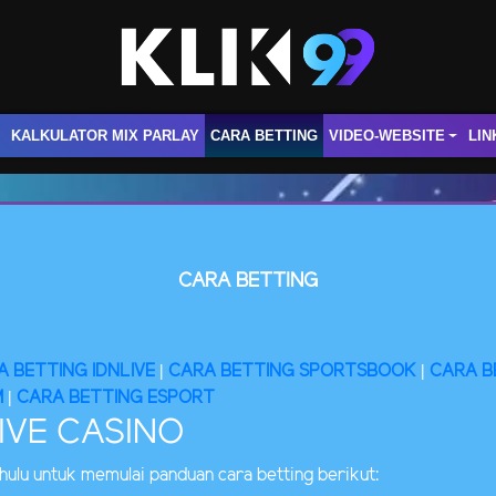
KALKULATOR MIX PARLAY
CARA BETTING
VIDEO-WEBSITE
LIN
CARA BETTING
 BETTING IDNLIVE
|
CARA BETTING SPORTSBOOK
|
CARA B
M
|
CARA BETTING ESPORT
IVE CASINO
ahulu untuk memulai panduan cara betting berikut: