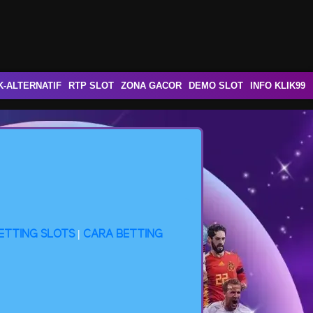
K-ALTERNATIF
RTP SLOT
ZONA GACOR
DEMO SLOT
INFO KLIK99
ETTING SLOTS
|
CARA BETTING