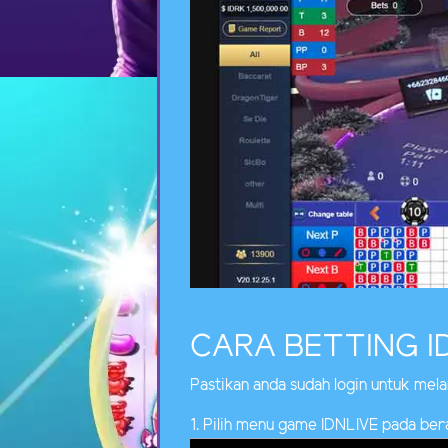
CARA BETTING I
Pastikan anda sudah login untuk mel
1. Pilih menu game IDNLIVE pada ber