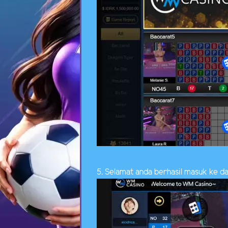
5. Selamat anda berhasil masuk ke da