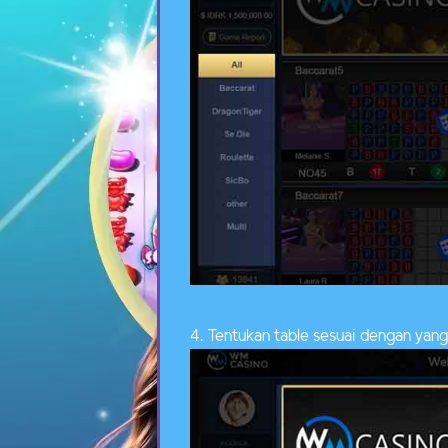
4. Tentukan table sesuai dengan yang